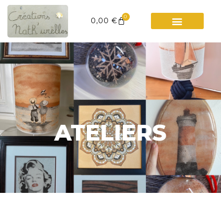
0
0,00
€
ATELIERS