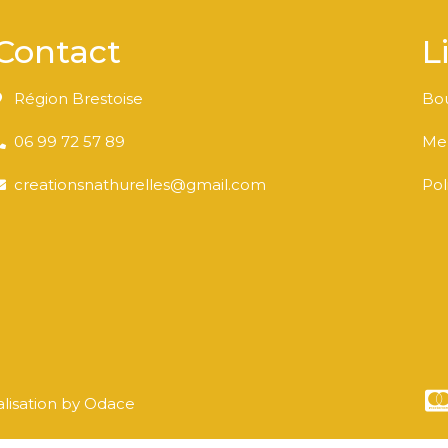
Contact
L
Région Brestoise
Bo
06 99 72 57 89
Men
creationsnathurelles@gmail.com
Pol
éalisation by Odace