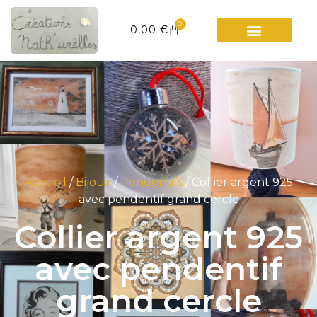
0
0,00
€
Accueil
/
Bijoux
/
Pendentifs
/ Collier argent 925
avec pendentif grand cercle
Collier argent 925
avec pendentif
grand cercle