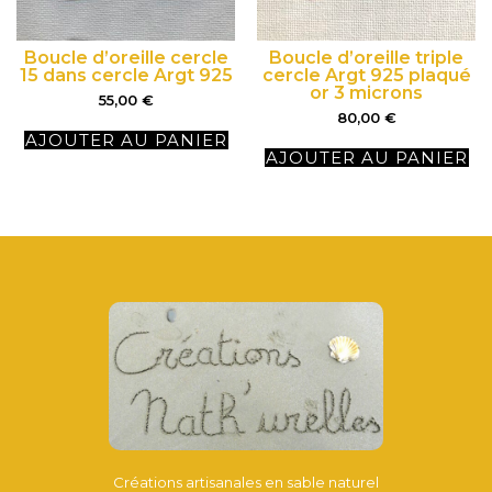
Boucle d’oreille cercle
Boucle d’oreille triple
15 dans cercle Argt 925
cercle Argt 925 plaqué
or 3 microns
55,00
€
80,00
€
AJOUTER AU PANIER
AJOUTER AU PANIER
Créations artisanales en sable naturel