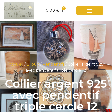
0
0,00
€
Accueil
/
Bijoux
/
Pendentifs
/ Collier argent 925
avec pendentif triple cercle 12
Collier argent 925
avec pendentif
triple cercle 12